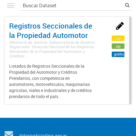
Registros Seccionales de
la Propiedad Automotor
csv
Ministerio de Justicia. Subsecretaría de Asuntos
zip
Registrales. Dirección Nacional de los Registros
Nacionales de la Propiedad del Automotor y
gráfico
Créditos ...
Listados de Registros Seccionales de la
Propiedad del Automotor y Créditos
Prendarios, con competencia en
automotores, motovehículos, maquinarias
agrícolas, viales e industriales y de créditos
prendarios de todo el país.
datosjusticia@jus.gov.ar