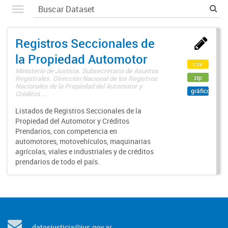
Registros Seccionales de
la Propiedad Automotor
csv
Ministerio de Justicia. Subsecretaría de Asuntos
zip
Registrales. Dirección Nacional de los Registros
Nacionales de la Propiedad del Automotor y
gráfico
Créditos ...
Listados de Registros Seccionales de la
Propiedad del Automotor y Créditos
Prendarios, con competencia en
automotores, motovehículos, maquinarias
agrícolas, viales e industriales y de créditos
prendarios de todo el país.
datosjusticia@jus.gov.ar