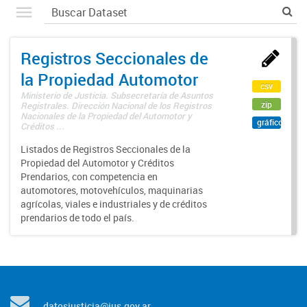
Registros Seccionales de
la Propiedad Automotor
csv
Ministerio de Justicia. Subsecretaría de Asuntos
zip
Registrales. Dirección Nacional de los Registros
Nacionales de la Propiedad del Automotor y
gráfico
Créditos ...
Listados de Registros Seccionales de la
Propiedad del Automotor y Créditos
Prendarios, con competencia en
automotores, motovehículos, maquinarias
agrícolas, viales e industriales y de créditos
prendarios de todo el país.
datosjusticia@jus.gov.ar