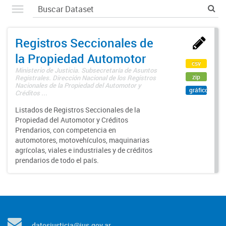
Registros Seccionales de
la Propiedad Automotor
csv
Ministerio de Justicia. Subsecretaría de Asuntos
zip
Registrales. Dirección Nacional de los Registros
Nacionales de la Propiedad del Automotor y
gráfico
Créditos ...
Listados de Registros Seccionales de la
Propiedad del Automotor y Créditos
Prendarios, con competencia en
automotores, motovehículos, maquinarias
agrícolas, viales e industriales y de créditos
prendarios de todo el país.
datosjusticia@jus.gov.ar