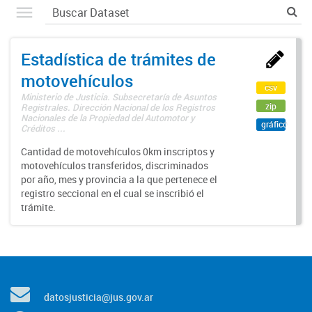
Estadística de trámites de
motovehículos
csv
Ministerio de Justicia. Subsecretaría de Asuntos
zip
Registrales. Dirección Nacional de los Registros
Nacionales de la Propiedad del Automotor y
gráfico
Créditos ...
Cantidad de motovehículos 0km inscriptos y
motovehículos transferidos, discriminados
por año, mes y provincia a la que pertenece el
registro seccional en el cual se inscribió el
trámite.
datosjusticia@jus.gov.ar