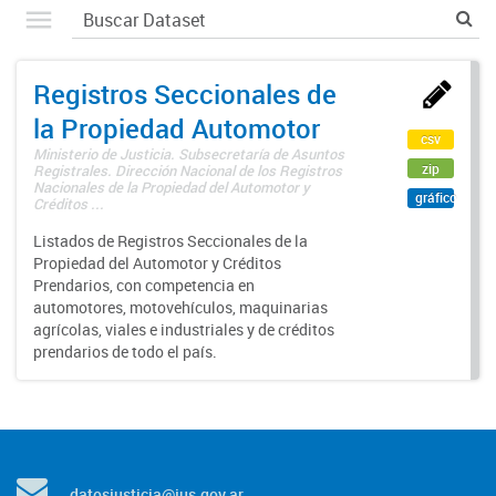
Registros Seccionales de
la Propiedad Automotor
csv
Ministerio de Justicia. Subsecretaría de Asuntos
zip
Registrales. Dirección Nacional de los Registros
Nacionales de la Propiedad del Automotor y
gráfico
Créditos ...
Listados de Registros Seccionales de la
Propiedad del Automotor y Créditos
Prendarios, con competencia en
automotores, motovehículos, maquinarias
agrícolas, viales e industriales y de créditos
prendarios de todo el país.
datosjusticia@jus.gov.ar