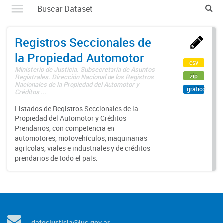
Registros Seccionales de
la Propiedad Automotor
csv
Ministerio de Justicia. Subsecretaría de Asuntos
zip
Registrales. Dirección Nacional de los Registros
Nacionales de la Propiedad del Automotor y
gráfico
Créditos ...
Listados de Registros Seccionales de la
Propiedad del Automotor y Créditos
Prendarios, con competencia en
automotores, motovehículos, maquinarias
agrícolas, viales e industriales y de créditos
prendarios de todo el país.
datosjusticia@jus.gov.ar