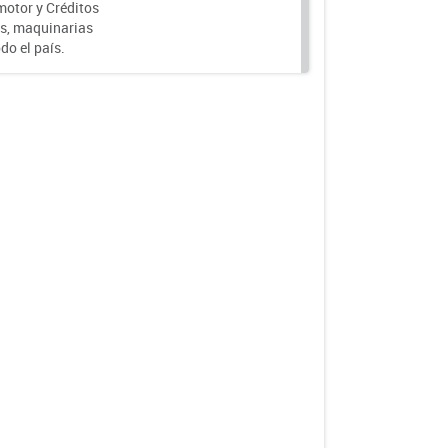
motor y Créditos
s, maquinarias
do el país.