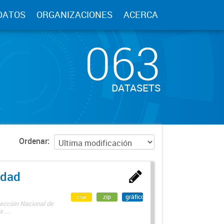
DATOS
ORGANIZACIONES
ACERCA
063
DATASETS
Ordenar
edad
csv
zip
gráfico
rección Nacional de
 ...