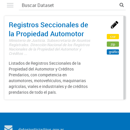
Registros Seccionales de
la Propiedad Automotor
csv
Ministerio de Justicia. Subsecretaría de Asuntos
zip
Registrales. Dirección Nacional de los Registros
Nacionales de la Propiedad del Automotor y
gráfico
Créditos ...
Listados de Registros Seccionales de la
Propiedad del Automotor y Créditos
Prendarios, con competencia en
automotores, motovehículos, maquinarias
agrícolas, viales e industriales y de créditos
prendarios de todo el país.
datosjusticia@jus.gov.ar