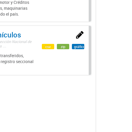
motor y Créditos
s, maquinarias
do el país.
hículos
rección Nacional de
 ...
csv
zip
gráfico
transferidos,
 registro seccional