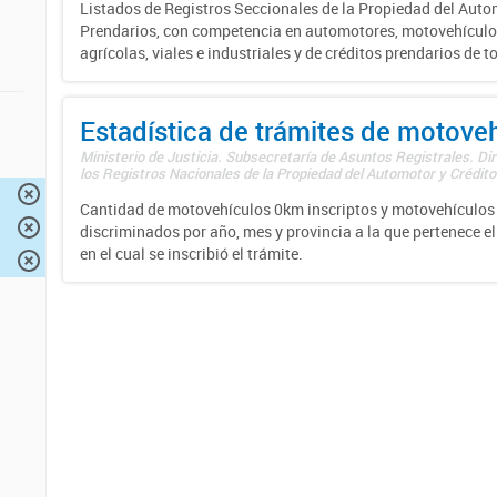
Listados de Registros Seccionales de la Propiedad del Auto
Prendarios, con competencia en automotores, motovehículo
agrícolas, viales e industriales y de créditos prendarios de to
Estadística de trámites de motove
Ministerio de Justicia. Subsecretaría de Asuntos Registrales. Di
los Registros Nacionales de la Propiedad del Automotor y Créditos
Cantidad de motovehículos 0km inscriptos y motovehículos 
discriminados por año, mes y provincia a la que pertenece el
en el cual se inscribió el trámite.