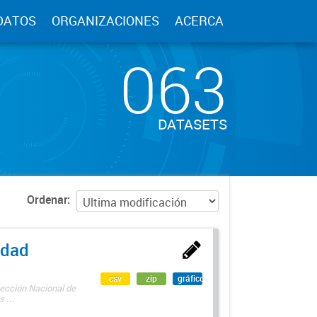
DATOS
ORGANIZACIONES
ACERCA
063
DATASETS
Ordenar
edad
csv
zip
gráfico
rección Nacional de
 ...