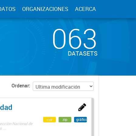
DATOS
ORGANIZACIONES
ACERCA
063
DATASETS
Ordenar
edad
csv
zip
gráfico
rección Nacional de
 ...