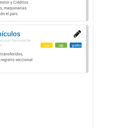
motor y Créditos
s, maquinarias
do el país.
hículos
rección Nacional de
 ...
csv
zip
gráfico
transferidos,
 registro seccional