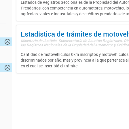
Listados de Registros Seccionales de la Propiedad del Auto
Prendarios, con competencia en automotores, motovehículo
agrícolas, viales e industriales y de créditos prendarios de to
Estadística de trámites de motove
Ministerio de Justicia. Subsecretaría de Asuntos Registrales. Di
los Registros Nacionales de la Propiedad del Automotor y Créditos
Cantidad de motovehículos 0km inscriptos y motovehículos 
discriminados por año, mes y provincia a la que pertenece el
en el cual se inscribió el trámite.