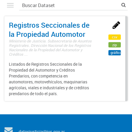
Registros Seccionales de
la Propiedad Automotor
csv
Ministerio de Justicia. Subsecretaría de Asuntos
zip
Registrales. Dirección Nacional de los Registros
Nacionales de la Propiedad del Automotor y
gráfico
Créditos ...
Listados de Registros Seccionales de la
Propiedad del Automotor y Créditos
Prendarios, con competencia en
automotores, motovehículos, maquinarias
agrícolas, viales e industriales y de créditos
prendarios de todo el país.
datosjusticia@jus.gov.ar