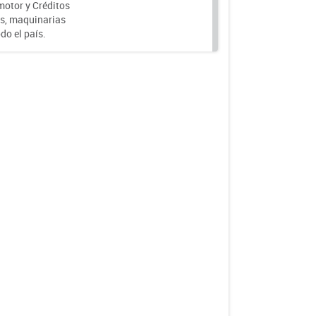
motor y Créditos
s, maquinarias
do el país.