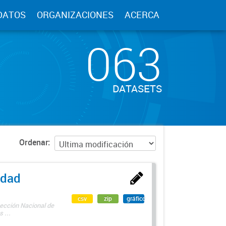
DATOS
ORGANIZACIONES
ACERCA
063
DATASETS
Ordenar
edad
csv
zip
gráfico
rección Nacional de
 ...