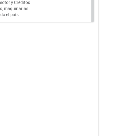
motor y Créditos
s, maquinarias
do el país.