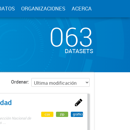
DATOS
ORGANIZACIONES
ACERCA
063
DATASETS
Ordenar
edad
csv
zip
gráfico
rección Nacional de
 ...