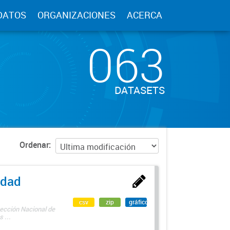
DATOS
ORGANIZACIONES
ACERCA
063
DATASETS
Ordenar
edad
csv
zip
gráfico
rección Nacional de
 ...