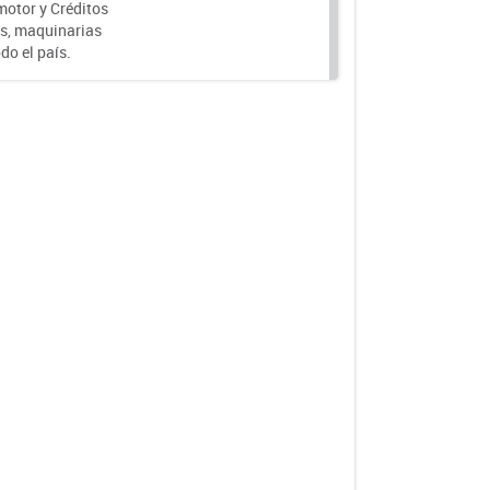
motor y Créditos
s, maquinarias
do el país.