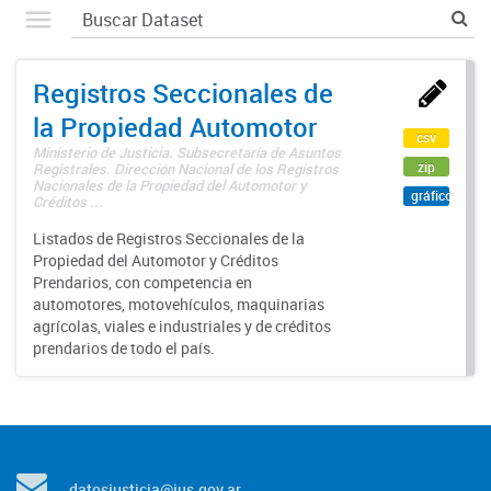
Registros Seccionales de
la Propiedad Automotor
csv
Ministerio de Justicia. Subsecretaría de Asuntos
zip
Registrales. Dirección Nacional de los Registros
Nacionales de la Propiedad del Automotor y
gráfico
Créditos ...
Listados de Registros Seccionales de la
Propiedad del Automotor y Créditos
Prendarios, con competencia en
automotores, motovehículos, maquinarias
agrícolas, viales e industriales y de créditos
prendarios de todo el país.
datosjusticia@jus.gov.ar