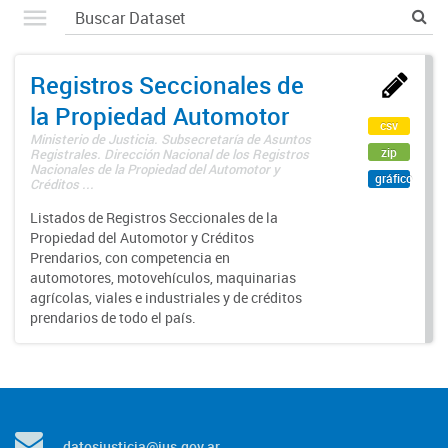
Registros Seccionales de
la Propiedad Automotor
csv
Ministerio de Justicia. Subsecretaría de Asuntos
zip
Registrales. Dirección Nacional de los Registros
Nacionales de la Propiedad del Automotor y
gráfico
Créditos ...
Listados de Registros Seccionales de la
Propiedad del Automotor y Créditos
Prendarios, con competencia en
automotores, motovehículos, maquinarias
agrícolas, viales e industriales y de créditos
prendarios de todo el país.
datosjusticia@jus.gov.ar