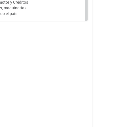
motor y Créditos
s, maquinarias
do el país.