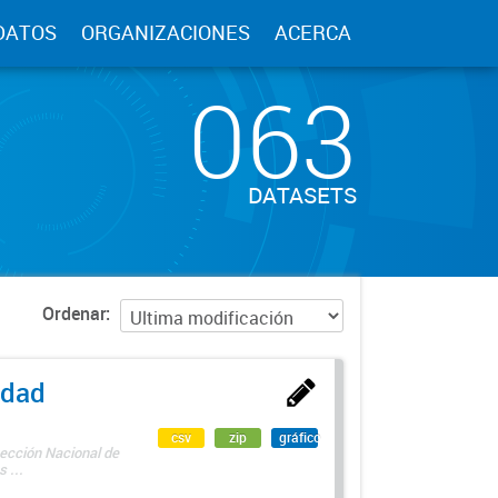
DATOS
ORGANIZACIONES
ACERCA
063
DATASETS
Ordenar
edad
csv
zip
gráfico
rección Nacional de
 ...