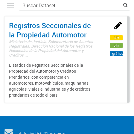
Registros Seccionales de
la Propiedad Automotor
csv
Ministerio de Justicia. Subsecretaría de Asuntos
zip
Registrales. Dirección Nacional de los Registros
Nacionales de la Propiedad del Automotor y
gráfico
Créditos ...
Listados de Registros Seccionales de la
Propiedad del Automotor y Créditos
Prendarios, con competencia en
automotores, motovehículos, maquinarias
agrícolas, viales e industriales y de créditos
prendarios de todo el país.
datosjusticia@jus.gov.ar