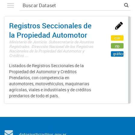
Registros Seccionales de
la Propiedad Automotor
csv
Ministerio de Justicia. Subsecretaría de Asuntos
zip
Registrales. Dirección Nacional de los Registros
Nacionales de la Propiedad del Automotor y
gráfico
Créditos ...
Listados de Registros Seccionales de la
Propiedad del Automotor y Créditos
Prendarios, con competencia en
automotores, motovehículos, maquinarias
agrícolas, viales e industriales y de créditos
prendarios de todo el país.
datosjusticia@jus.gov.ar