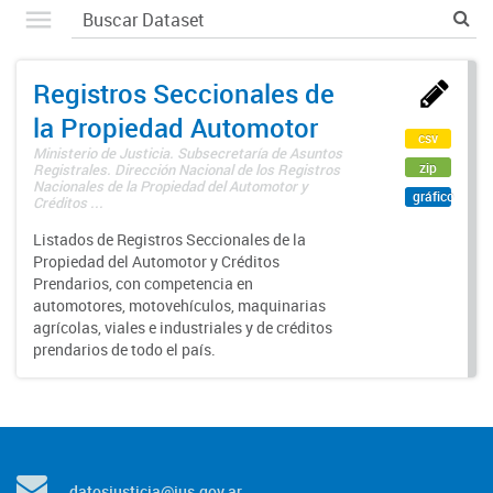
Registros Seccionales de
la Propiedad Automotor
csv
Ministerio de Justicia. Subsecretaría de Asuntos
zip
Registrales. Dirección Nacional de los Registros
Nacionales de la Propiedad del Automotor y
gráfico
Créditos ...
Listados de Registros Seccionales de la
Propiedad del Automotor y Créditos
Prendarios, con competencia en
automotores, motovehículos, maquinarias
agrícolas, viales e industriales y de créditos
prendarios de todo el país.
datosjusticia@jus.gov.ar