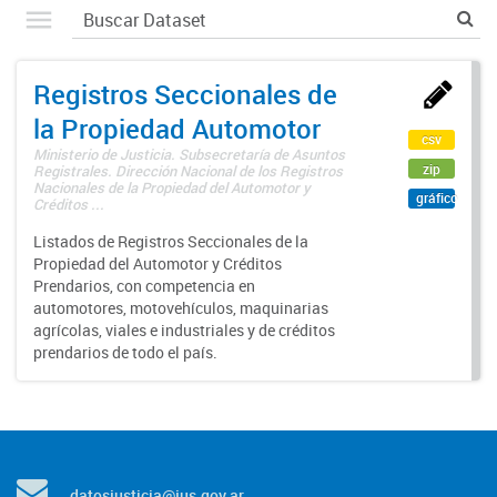
Registros Seccionales de
la Propiedad Automotor
csv
Ministerio de Justicia. Subsecretaría de Asuntos
zip
Registrales. Dirección Nacional de los Registros
Nacionales de la Propiedad del Automotor y
gráfico
Créditos ...
Listados de Registros Seccionales de la
Propiedad del Automotor y Créditos
Prendarios, con competencia en
automotores, motovehículos, maquinarias
agrícolas, viales e industriales y de créditos
prendarios de todo el país.
datosjusticia@jus.gov.ar