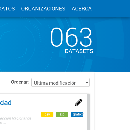
DATOS
ORGANIZACIONES
ACERCA
063
DATASETS
Ordenar
edad
csv
zip
gráfico
rección Nacional de
 ...