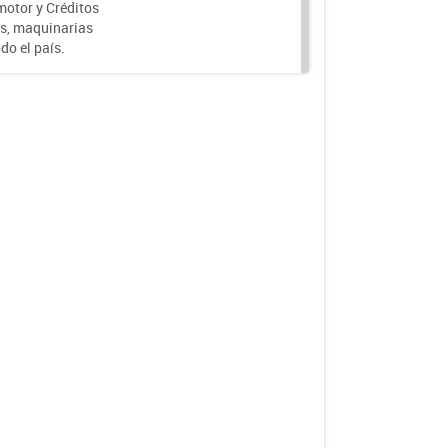
motor y Créditos
s, maquinarias
do el país.