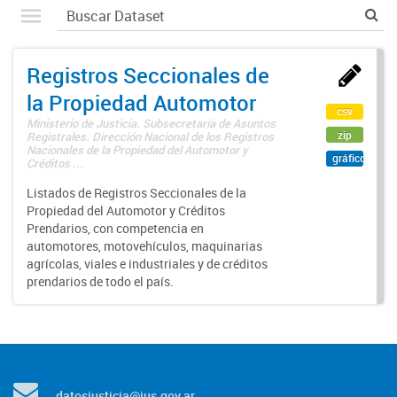
Registros Seccionales de
la Propiedad Automotor
csv
Ministerio de Justicia. Subsecretaría de Asuntos
zip
Registrales. Dirección Nacional de los Registros
Nacionales de la Propiedad del Automotor y
gráfico
Créditos ...
Listados de Registros Seccionales de la
Propiedad del Automotor y Créditos
Prendarios, con competencia en
automotores, motovehículos, maquinarias
agrícolas, viales e industriales y de créditos
prendarios de todo el país.
datosjusticia@jus.gov.ar