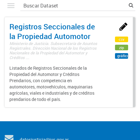
Registros Seccionales de
la Propiedad Automotor
csv
Ministerio de Justicia. Subsecretaría de Asuntos
zip
Registrales. Dirección Nacional de los Registros
Nacionales de la Propiedad del Automotor y
gráfico
Créditos ...
Listados de Registros Seccionales de la
Propiedad del Automotor y Créditos
Prendarios, con competencia en
automotores, motovehículos, maquinarias
agrícolas, viales e industriales y de créditos
prendarios de todo el país.
datosjusticia@jus.gov.ar