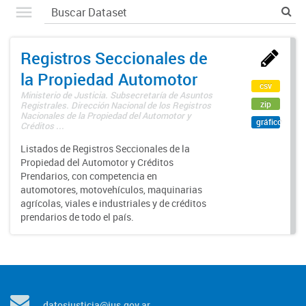
Registros Seccionales de
la Propiedad Automotor
csv
Ministerio de Justicia. Subsecretaría de Asuntos
zip
Registrales. Dirección Nacional de los Registros
Nacionales de la Propiedad del Automotor y
gráfico
Créditos ...
Listados de Registros Seccionales de la
Propiedad del Automotor y Créditos
Prendarios, con competencia en
automotores, motovehículos, maquinarias
agrícolas, viales e industriales y de créditos
prendarios de todo el país.
datosjusticia@jus.gov.ar