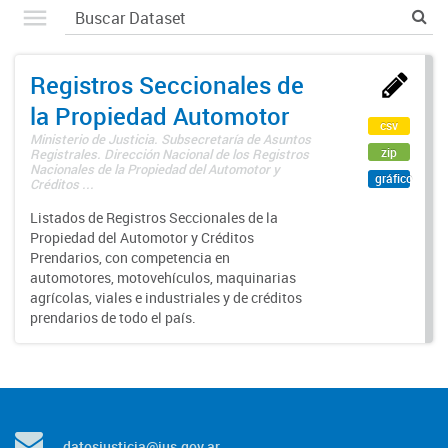
Registros Seccionales de
la Propiedad Automotor
csv
Ministerio de Justicia. Subsecretaría de Asuntos
zip
Registrales. Dirección Nacional de los Registros
Nacionales de la Propiedad del Automotor y
gráfico
Créditos ...
Listados de Registros Seccionales de la
Propiedad del Automotor y Créditos
Prendarios, con competencia en
automotores, motovehículos, maquinarias
agrícolas, viales e industriales y de créditos
prendarios de todo el país.
datosjusticia@jus.gov.ar