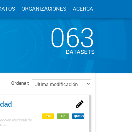
DATOS
ORGANIZACIONES
ACERCA
063
DATASETS
Ordenar
edad
csv
zip
gráfico
rección Nacional de
 ...