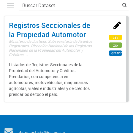
Registros Seccionales de
la Propiedad Automotor
csv
Ministerio de Justicia. Subsecretaría de Asuntos
zip
Registrales. Dirección Nacional de los Registros
Nacionales de la Propiedad del Automotor y
gráfico
Créditos ...
Listados de Registros Seccionales de la
Propiedad del Automotor y Créditos
Prendarios, con competencia en
automotores, motovehículos, maquinarias
agrícolas, viales e industriales y de créditos
prendarios de todo el país.
datosjusticia@jus.gov.ar