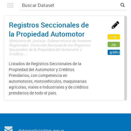
Registros Seccionales de
la Propiedad Automotor
csv
Ministerio de Justicia. Subsecretaría de Asuntos
zip
Registrales. Dirección Nacional de los Registros
Nacionales de la Propiedad del Automotor y
gráfico
Créditos ...
Listados de Registros Seccionales de la
Propiedad del Automotor y Créditos
Prendarios, con competencia en
automotores, motovehículos, maquinarias
agrícolas, viales e industriales y de créditos
prendarios de todo el país.
datosjusticia@jus.gov.ar