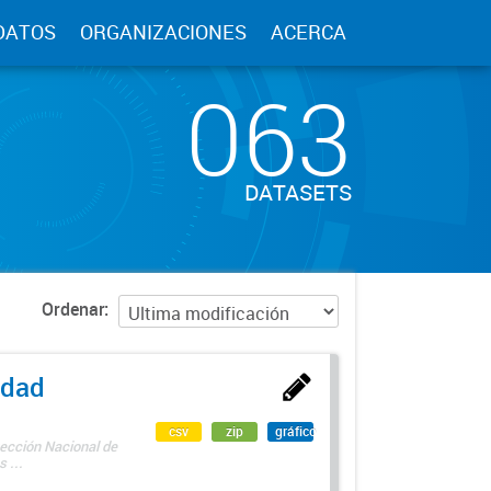
DATOS
ORGANIZACIONES
ACERCA
063
DATASETS
Ordenar
edad
csv
zip
gráfico
rección Nacional de
 ...