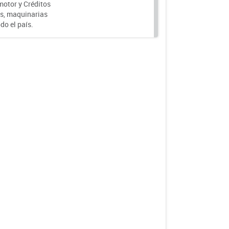
motor y Créditos
s, maquinarias
do el país.