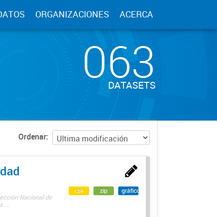
DATOS
ORGANIZACIONES
ACERCA
063
DATASETS
Ordenar
edad
csv
zip
gráfico
rección Nacional de
 ...