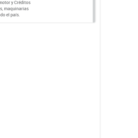
motor y Créditos
s, maquinarias
do el país.