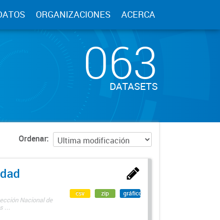
DATOS
ORGANIZACIONES
ACERCA
063
DATASETS
Ordenar
edad
csv
zip
gráfico
rección Nacional de
 ...