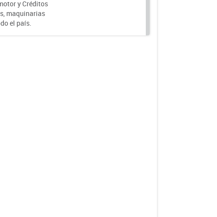
motor y Créditos
s, maquinarias
do el país.