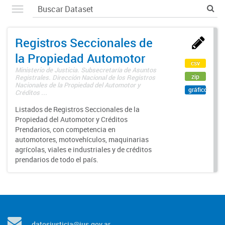
Registros Seccionales de
la Propiedad Automotor
csv
Ministerio de Justicia. Subsecretaría de Asuntos
zip
Registrales. Dirección Nacional de los Registros
Nacionales de la Propiedad del Automotor y
gráfico
Créditos ...
Listados de Registros Seccionales de la
Propiedad del Automotor y Créditos
Prendarios, con competencia en
automotores, motovehículos, maquinarias
agrícolas, viales e industriales y de créditos
prendarios de todo el país.
datosjusticia@jus.gov.ar