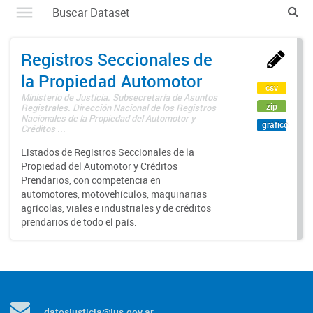
Registros Seccionales de
la Propiedad Automotor
csv
Ministerio de Justicia. Subsecretaría de Asuntos
zip
Registrales. Dirección Nacional de los Registros
Nacionales de la Propiedad del Automotor y
gráfico
Créditos ...
Listados de Registros Seccionales de la
Propiedad del Automotor y Créditos
Prendarios, con competencia en
automotores, motovehículos, maquinarias
agrícolas, viales e industriales y de créditos
prendarios de todo el país.
datosjusticia@jus.gov.ar