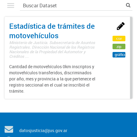
Estadística de trámites de
motovehículos
csv
Ministerio de Justicia. Subsecretaría de Asuntos
zip
Registrales. Dirección Nacional de los Registros
Nacionales de la Propiedad del Automotor y
gráfico
Créditos ...
Cantidad de motovehículos 0km inscriptos y
motovehículos transferidos, discriminados
por año, mes y provincia a la que pertenece el
registro seccional en el cual se inscribió el
trámite.
datosjusticia@jus.gov.ar