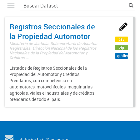
Registros Seccionales de
la Propiedad Automotor
csv
Ministerio de Justicia. Subsecretaría de Asuntos
zip
Registrales. Dirección Nacional de los Registros
Nacionales de la Propiedad del Automotor y
gráfico
Créditos ...
Listados de Registros Seccionales de la
Propiedad del Automotor y Créditos
Prendarios, con competencia en
automotores, motovehículos, maquinarias
agrícolas, viales e industriales y de créditos
prendarios de todo el país.
datosjusticia@jus.gov.ar