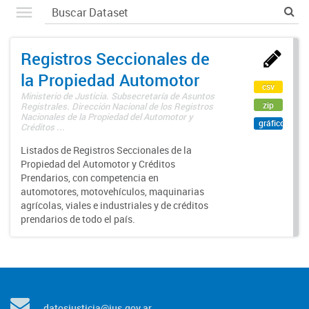
Registros Seccionales de
la Propiedad Automotor
csv
Ministerio de Justicia. Subsecretaría de Asuntos
zip
Registrales. Dirección Nacional de los Registros
Nacionales de la Propiedad del Automotor y
gráfico
Créditos ...
Listados de Registros Seccionales de la
Propiedad del Automotor y Créditos
Prendarios, con competencia en
automotores, motovehículos, maquinarias
agrícolas, viales e industriales y de créditos
prendarios de todo el país.
datosjusticia@jus.gov.ar