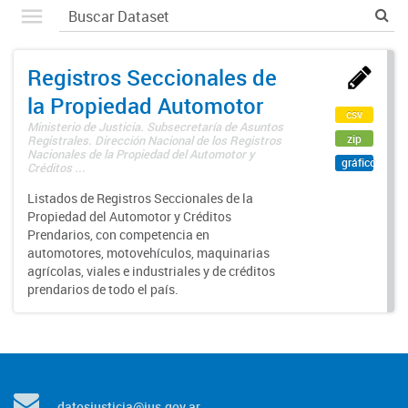
Registros Seccionales de
la Propiedad Automotor
csv
Ministerio de Justicia. Subsecretaría de Asuntos
zip
Registrales. Dirección Nacional de los Registros
Nacionales de la Propiedad del Automotor y
gráfico
Créditos ...
Listados de Registros Seccionales de la
Propiedad del Automotor y Créditos
Prendarios, con competencia en
automotores, motovehículos, maquinarias
agrícolas, viales e industriales y de créditos
prendarios de todo el país.
datosjusticia@jus.gov.ar