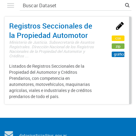
Registros Seccionales de
la Propiedad Automotor
csv
Ministerio de Justicia. Subsecretaría de Asuntos
zip
Registrales. Dirección Nacional de los Registros
Nacionales de la Propiedad del Automotor y
gráfico
Créditos ...
Listados de Registros Seccionales de la
Propiedad del Automotor y Créditos
Prendarios, con competencia en
automotores, motovehículos, maquinarias
agrícolas, viales e industriales y de créditos
prendarios de todo el país.
datosjusticia@jus.gov.ar