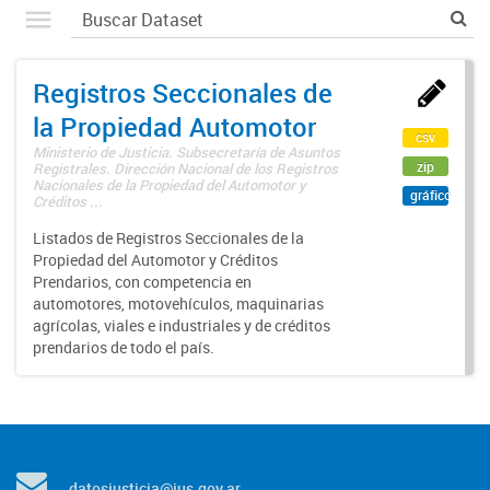
Registros Seccionales de
la Propiedad Automotor
csv
Ministerio de Justicia. Subsecretaría de Asuntos
zip
Registrales. Dirección Nacional de los Registros
Nacionales de la Propiedad del Automotor y
gráfico
Créditos ...
Listados de Registros Seccionales de la
Propiedad del Automotor y Créditos
Prendarios, con competencia en
automotores, motovehículos, maquinarias
agrícolas, viales e industriales y de créditos
prendarios de todo el país.
datosjusticia@jus.gov.ar