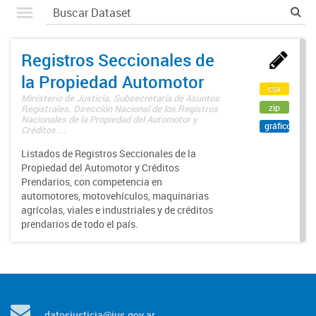
Registros Seccionales de
la Propiedad Automotor
csv
Ministerio de Justicia. Subsecretaría de Asuntos
zip
Registrales. Dirección Nacional de los Registros
Nacionales de la Propiedad del Automotor y
gráfico
Créditos ...
Listados de Registros Seccionales de la
Propiedad del Automotor y Créditos
Prendarios, con competencia en
automotores, motovehículos, maquinarias
agrícolas, viales e industriales y de créditos
prendarios de todo el país.
datosjusticia@jus.gov.ar