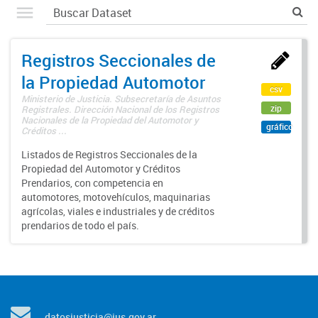
Registros Seccionales de
la Propiedad Automotor
csv
Ministerio de Justicia. Subsecretaría de Asuntos
zip
Registrales. Dirección Nacional de los Registros
Nacionales de la Propiedad del Automotor y
gráfico
Créditos ...
Listados de Registros Seccionales de la
Propiedad del Automotor y Créditos
Prendarios, con competencia en
automotores, motovehículos, maquinarias
agrícolas, viales e industriales y de créditos
prendarios de todo el país.
datosjusticia@jus.gov.ar