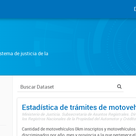
tema de justicia de la
Estadística de trámites de motove
Ministerio de Justicia. Subsecretaría de Asuntos Registrales. Di
los Registros Nacionales de la Propiedad del Automotor y Créditos
Cantidad de motovehículos 0km inscriptos y motovehículos 
discriminados por año, mes y provincia a la que pertenece el