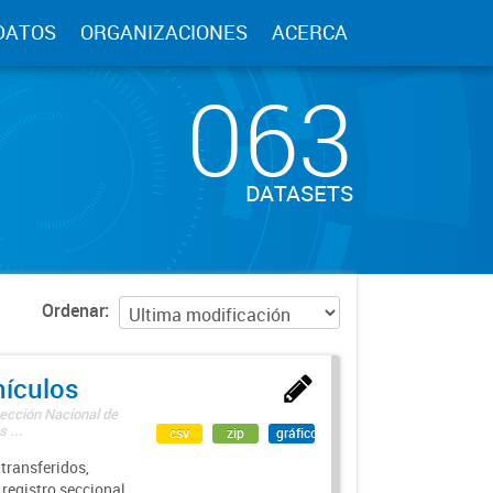
DATOS
ORGANIZACIONES
ACERCA
063
DATASETS
Ordenar
hículos
rección Nacional de
 ...
csv
zip
gráfico
transferidos,
 registro seccional