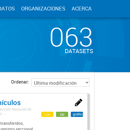
DATOS
ORGANIZACIONES
ACERCA
063
DATASETS
Ordenar
hículos
rección Nacional de
 ...
csv
zip
gráfico
transferidos,
 registro seccional