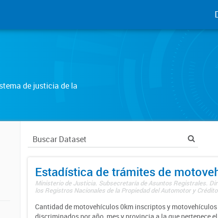
tema de justicia de la
Estadística de trámites de motove
Ministerio de Justicia. Subsecretaría de Asuntos Registrales. Di
los Registros Nacionales de la Propiedad del Automotor y Créditos
Cantidad de motovehículos 0km inscriptos y motovehículos 
discriminados por año, mes y provincia a la que pertenece el