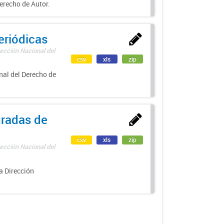
erecho de Autor.
eriódicas
ección Nacional del
csv
xls
zip
nal del Derecho de
uradas de
csv
xls
zip
ección Nacional del
a Dirección