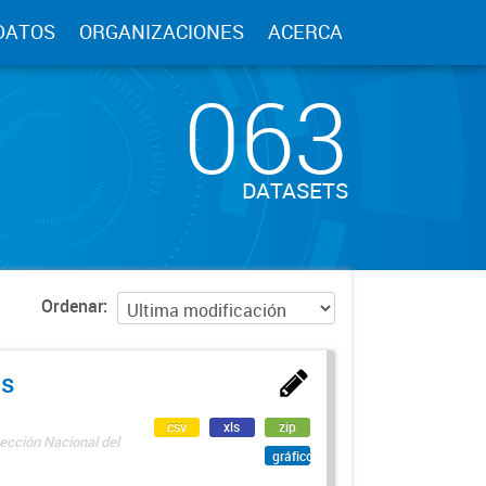
DATOS
ORGANIZACIONES
ACERCA
063
DATASETS
Ordenar
as
csv
xls
zip
ección Nacional del
gráfico