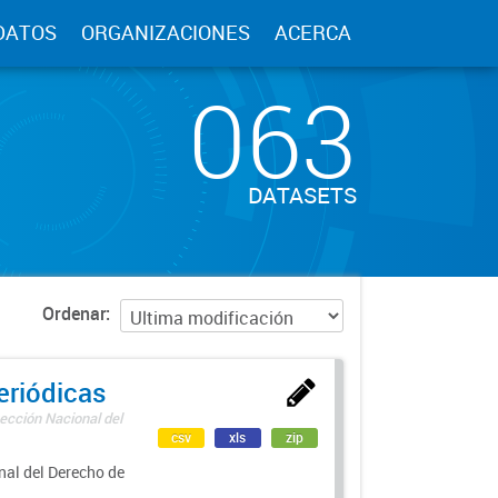
DATOS
ORGANIZACIONES
ACERCA
063
DATASETS
Ordenar
eriódicas
ección Nacional del
csv
xls
zip
nal del Derecho de