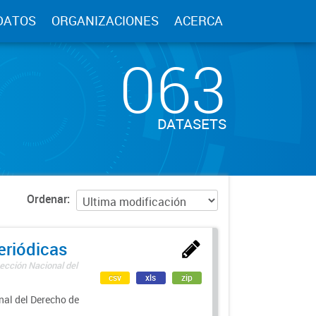
DATOS
ORGANIZACIONES
ACERCA
063
DATASETS
Ordenar
eriódicas
ección Nacional del
csv
xls
zip
nal del Derecho de