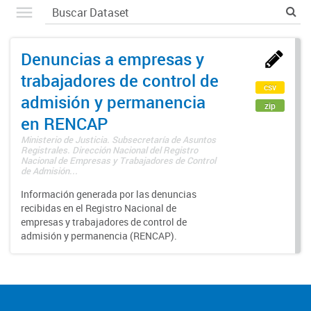
Denuncias a empresas y
trabajadores de control de
csv
admisión y permanencia
zip
en RENCAP
Ministerio de Justicia. Subsecretaría de Asuntos
Registrales. Dirección Nacional del Registro
Nacional de Empresas y Trabajadores de Control
de Admisión...
Información generada por las denuncias
recibidas en el Registro Nacional de
empresas y trabajadores de control de
admisión y permanencia (RENCAP).