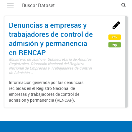
Denuncias a empresas y
trabajadores de control de
csv
admisión y permanencia
zip
en RENCAP
Ministerio de Justicia. Subsecretaría de Asuntos
Registrales. Dirección Nacional del Registro
Nacional de Empresas y Trabajadores de Control
de Admisión...
Información generada por las denuncias
recibidas en el Registro Nacional de
empresas y trabajadores de control de
admisión y permanencia (RENCAP).